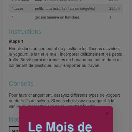
1 tasse
petits fruits assortis (frais ou surgelés)
250 ml
1
grosse banane en tranches
1
Instructions
étape 1
Réunir dans un contenant de plastique les flocons d’avoine,
le yogourt, le lait et le miel. Incorporer délicatement les petits
fruits. Servir garni de tranches de banane ou mettre dans un
contenant de plastique, pour emporter au travail.
Conseils
Pour faire changement, essayez différents types de yogourt
ou de fruits de saison. Si vous choisissez du yogourt à la
vanille ou aromatisé aux fruits, omettez le miel.
✕
Notes et valeur nutritive
Le Mois de
Nutrition Information