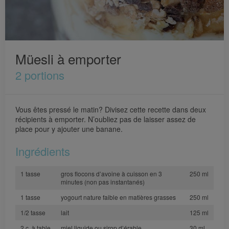
Müesli à emporter
2 portions
Vous êtes pressé le matin? Divisez cette recette dans deux
récipients à emporter. N’oubliez pas de laisser assez de
place pour y ajouter une banane.
Ingrédients
1 tasse
gros flocons d’avoine à cuisson en 3
250 ml
minutes (non pas instantanés)
1 tasse
yogourt nature faible en matières grasses
250 ml
1/2 tasse
lait
125 ml
2 c. à table
miel liquide ou sirop d’érable
30 ml